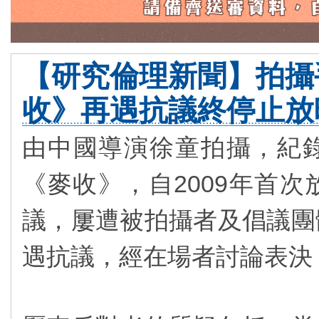
【研究倫理新聞】拍攝
收》再遇抗議終停止放
由中國導演徐童拍攝，紀
《麥收》，自2009年首
議，屢遭被拍攝者及倡議團
遇抗議，經在場者討論表決