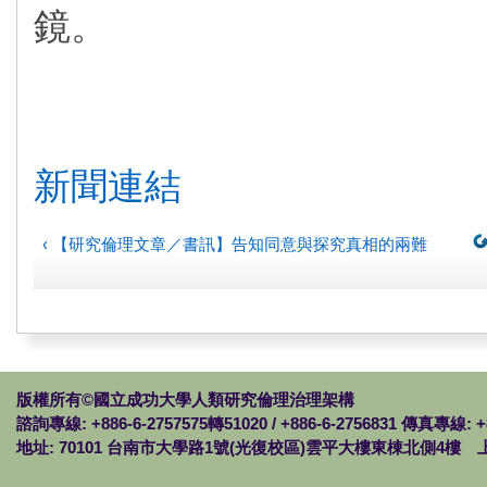
鏡。
新聞連結
‹ 【研究倫理文章／書訊】告知同意與探究真相的兩難
版權所有©國立成功大學人類研究倫理治理架構
諮詢專線: +886-6-2757575轉51020 / +886-6-2756831 傳真專線: +
地址: 70101 台南市大學路1號(光復校區)雲平大樓東棟北側4樓 上班時間