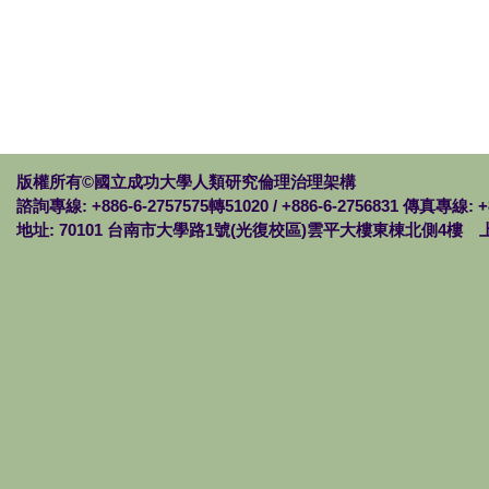
版權所有©國立成功大學人類研究倫理治理架構
諮詢專線: +886-6-2757575轉51020 / +886-6-2756831 傳真專線: +
地址: 70101 台南市大學路1號(光復校區)雲平大樓東棟北側4樓 上班時間