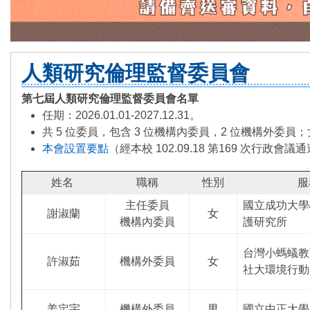
人類研究倫理監督委員會
第七屆人類研究倫理監督委員會名單
任期：2026.01.01-2027.12.31。
共 5 位委員，包含 3 位機構內委員，2 位機構外委員；女男
本會設置要點
（經本校 102.09.18 第169 次行政會議
姓名
職稱
性別
服
主任委員
國立成功大學
謝淑蘭
女
機構內委員
護研究所
台灣小螞蟻教
許淑茹
機構外委員
女
社大環境行動
姜定宇
機構外委員
男
國立中正大學