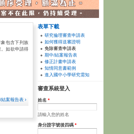
表單下載
研究倫理審查申請表
如何獲得送審證明
對象包含下列族
免除審查申請表
查。如欲申請得
期中/結案報告表
修正計畫申請表
知情同意書範例
進入國中小學研究需知
審查系統登入
/結案報告表 ›
姓名
*
請輸入您的姓名
身分證字號後四碼
*