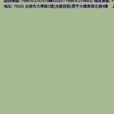
諮詢專線: +886-6-2757575轉51020 / +886-6-2756831 傳真專線: +
地址: 70101 台南市大學路1號(光復校區)雲平大樓東棟北側4樓 上班時間