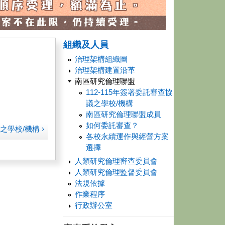
組織及人員
治理架構組織圖
治理架構建置沿革
南區研究倫理聯盟
112-115年簽署委託審查協
議之學校/機構
南區研究倫理聯盟成員
如何委託審查？
之學校/機構 ›
各校永續運作與經營方案
選擇
人類研究倫理審查委員會
人類研究倫理監督委員會
法規依據
作業程序
行政辦公室