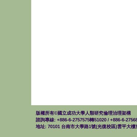
版權所有©國立成功大學人類研究倫理治理架構
諮詢專線: +886-6-2757575轉51020 / +886-6-275
地址: 70101 台南市大學路1號(光復校區)雲平大樓東棟