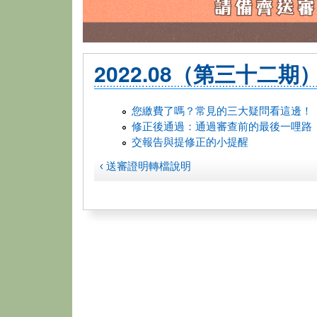
2022.08（第三十二期
您繳費了嗎？常見的三大疑問看這邊！
修正後通過：通過審查前的最後一哩路
交報告與提修正的小提醒
‹ 送審證明轉檔說明