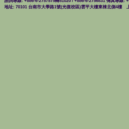
諮詢專線: +886-6-2757575轉51020 / +886-6-2756831 傳真專線: +
地址: 70101 台南市大學路1號(光復校區)雲平大樓東棟北側4樓 上班時間