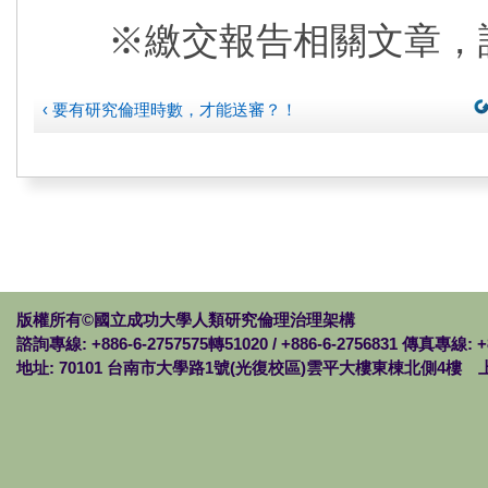
※繳交報告相關文章，
‹ 要有研究倫理時數，才能送審？！
版權所有©國立成功大學人類研究倫理治理架構
諮詢專線: +886-6-2757575轉51020 / +886-6-2756831 傳真專線: +
地址: 70101 台南市大學路1號(光復校區)雲平大樓東棟北側4樓 上班時間