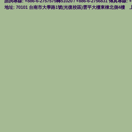
諮詢專線: +886-6-2757575轉51020 / +886-6-2756831 傳真專線: +
地址: 70101 台南市大學路1號(光復校區)雲平大樓東棟北側4樓 上班時間