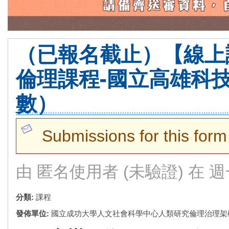
（已報名截止）【線上課
倫理課程-國立高雄科技
數）
警告訊息
Submissions for this form
由
匿名使用者 (未驗證)
在 週一,
分類:
課程
發佈單位:
國立成功大學人文社會科學中心人類研究倫理治理架