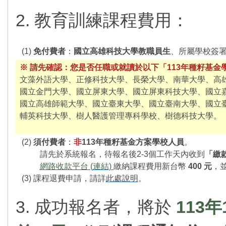
2. 教育訓練課程費用：
(1)
免付費者
：
國立高雄科技大學
教職員生
、所屬學校簽
※ 請先確認：您是否任職或就讀於以下「113年
種籽基金學
文藻外語大學、正修科技大學、長榮大學、南華大學、高
國立金門大學、國立屏東大學、國立屏東科技大學、國立
國立高雄師範大學、國立臺東大學、國立臺南大學、國立
輔英科技大學、樹人醫護管理專科學校、樹德科技大學。
(2)
須付費者
：
非
113年種籽基金方案學校人員
。
請先於系統報名，待報名後2-3個工作天內收到
「繳
網路收款平台 (
連結
)
繳納課程費用新台幣
400 元
，
(3)
課程退費申請，請詳
此處說明
。
3. 成功報名者，將於
113