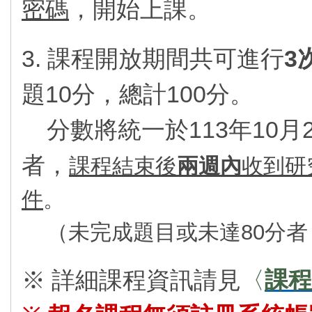
密碼
，開始上課。
3. 課程開放期間共可進行
3
題10分，總計100分。
分數將統一於113年10月
者，
課程結束後
兩週內
收到研
件
。
（未完成題目或未達
80
分者
※ 詳細課程資訊請見
〈
課程