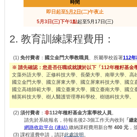
時間
即日起至
5月2日(
二)午夜止
5月3日(三)下午1點
起至5月17日(三)
2. 教育訓練課程費用：
(1)
免付費者
：
國立金門大學教職員
、所屬學校簽署
112年
※ 請先確認：您是否任職或就讀於以下「112年
種籽基金學
文藻外語大學、正修科技大學、長榮大學、南華大學、高
國立金門大學、國立屏東大學、國立屏東科技大學、國立
國立高雄師範大學、國立臺東大學、國立臺南大學、國立
輔英科技大學、樹人醫護管理專科學校、樹德科技大學。
(2)
須付費者
：
非
112年種籽基金方案學校人員
。
請先於系統報名，待報名後2-3個工作天內收到
「繳
網路收款平台 (
連結
)
繳納課程費用新台幣
400 元
，
(3)
課程退費申請，請詳
此處說明
。