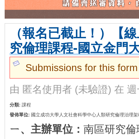
（報名已截止！）【線上
究倫理課程-國立金門大
警告訊息
Submissions for this form
由
匿名使用者 (未驗證)
在 週一,
分類:
課程
發佈單位:
國立成功大學人文社會科學中心人類研究倫理治理架
ㄧ、主辦單位：
南區研究倫