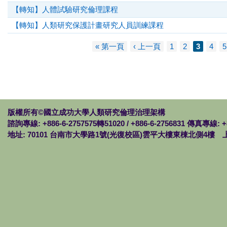
【轉知】人體試驗研究倫理課程
【轉知】人類研究保護計畫研究人員訓練課程
« 第一頁
‹ 上一頁
1
2
3
4
5
頁面
版權所有©國立成功大學人類研究倫理治理架構
諮詢專線: +886-6-2757575轉51020 / +886-6-2756831 傳真專線: +
地址: 70101 台南市大學路1號(光復校區)雲平大樓東棟北側4樓 上班時間