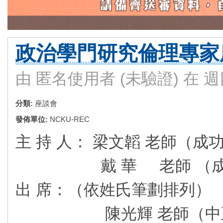
政治學門研究倫理專家
由
匿名使用者 (未驗證)
在 週四,
分類:
座談會
發佈單位:
NCKU-REC
主 持 人： 梁文韜 老師（
戴 華 老師 （成功
出 席：（依姓氏筆劃排列）
陳光輝 老師（中正