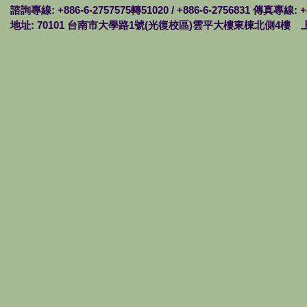
諮詢專線: +886-6-2757575轉51020 / +886-6-2756831 傳真專線: +
地址: 70101 台南市大學路1號(光復校區)雲平大樓東棟北側4樓 上班時間