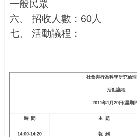
一般民眾
六、 招收人數：60人
七、 活動議程：
社會與行為科學研究倫理
活
動
議
程
2011
年
1
月
20
日
(
星期
時
間
主
題
14:00-14:20
報
到