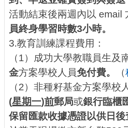
活動結束後兩週內以 emai
員終身學習時數3小時。
3.教育訓練課程費用：
（1）成功大學教職員生及
金
方案學校人員
免付費。
（
（2）非種籽基金方案學校
(
星期一
)
前
郵
局
或
銀行臨櫃
保留匯款收據憑證以供日後